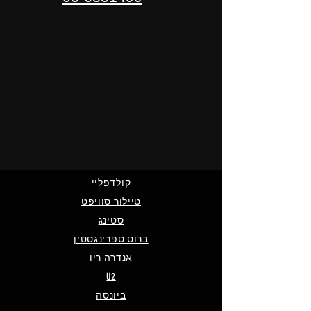
קולדפליי
טיילור סוויפט
סטינג
ברוס ספרינגסטין
אנדרה ריו
U2
ביונסה