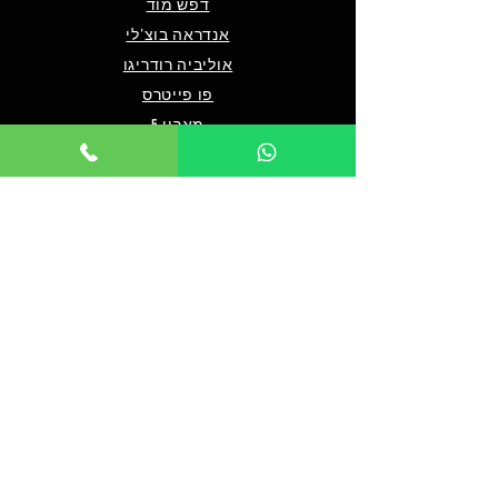
דפש מוד
אנדראה בוצ'לי
אוליביה רודריגו
פו פייטרס
מארון 5
שאלות ותשובות
מי אנחנו/צרו קשר
תנאים כלליים לרכישה
מדיניות פרטיות
מדיניות נגישות
© 2024 by TICKET HOUSE
מחזות זמר בלונדון
מחזות זמר בניו יורק
אטרקציות בלונדון
אטרקציות בדובאי
אטרקציות בברלין
מלך האריות בלונדון