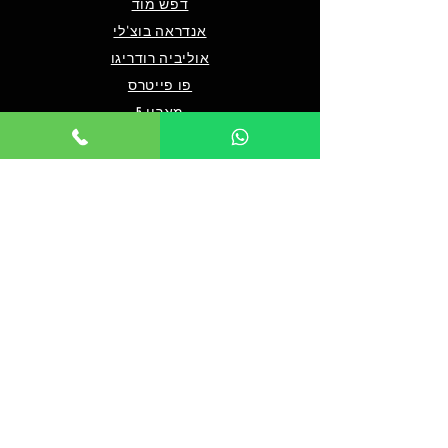
דפש מוד
אנדראה בוצ'לי
אוליביה רודריגו
פו פייטרס
מארון 5
שאלות ותשובות
מי אנחנו/צרו קשר
תנאים כלליים לרכישה
מדיניות פרטיות
מדיניות נגישות
© 2024 by TICKET HOUSE
מחזות זמר בלונדון
מחזות זמר בניו יורק
אטרקציות בלונדון
אטרקציות בדובאי
אטרקציות בברלין
מלך האריות בלונדון