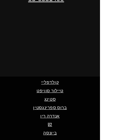
קולדפליי
טיילור סוויפט
סטינג
ברוס ספרינגסטין
אנדרה ריו
U2
ביונסה