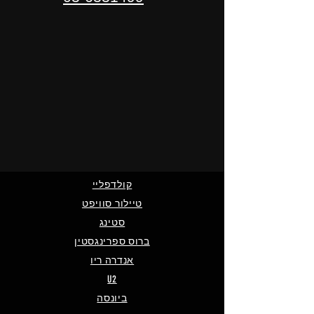
קולדפליי
טיילור סוויפט
סטינג
ברוס ספרינגסטין
אנדרה ריו
U2
ביונסה