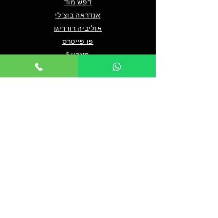
דפש מוד
אנדראה בוצ'לי
אוליביה רודריגו
פו פייטרס
מארון 5
שאלות ותשובות
מי אנחנו/צרו קשר
תנאים כלליים לרכישה
מדיניות פרטיות
מדיניות נגישות
© 2024 by TICKET HOUSE
מחזות זמר בלונדון
מחזות זמר בניו יורק
אטרקציות בלונדון
אטרקציות בדובאי
אטרקציות בברלין
מלך האריות בלונדון