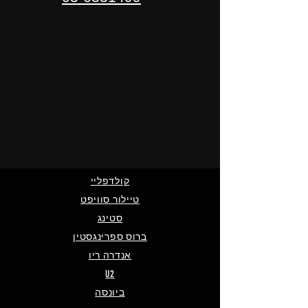
קולדפליי
טיילור סוויפט
סטינג
ברוס ספרינגסטין
אנדרה ריו
U2
ביונסה