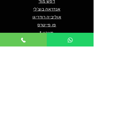
דפש מוד
אנדראה בוצ'לי
אוליביה רודריגו
פו פייטרס
מארון 5
שאלות ותשובות
מי אנחנו/צרו קשר
תנאים כלליים לרכישה
מדיניות פרטיות
מדיניות נגישות
© 2024 by TICKET HOUSE
מחזות זמר בלונדון
מחזות זמר בניו יורק
אטרקציות בלונדון
אטרקציות בדובאי
אטרקציות בברלין
מלך האריות בלונדון