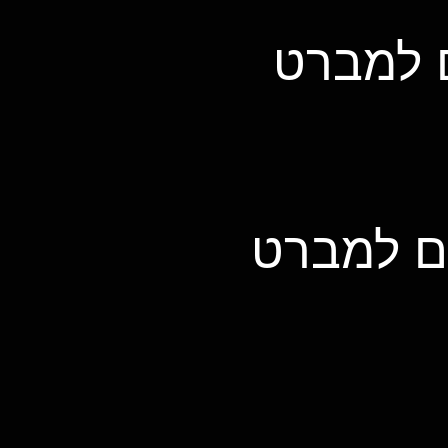
ם למברט
דם למברט