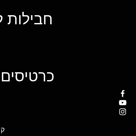
חבילות ל
כרטיסים 
קו