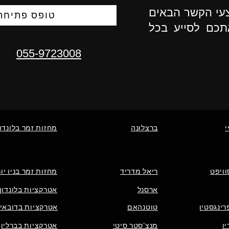
צעי הקשר הבאים
טופס פתיחת 
תכם לסייע בכל
055-9723008
י
ברצלונה
מחזות זמר בלונדון
וויפט
ריאל מדריד
מחזות זמר בניו יו
ארסנל
אטרקציות בלונדון
רינגסטין
טוטנהאם
אטרקציות בדובאי
ו
מנצ'סטר סיטי
אטרקציות בברלין