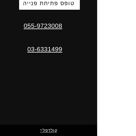
טופס פתיחת פנייה
055-9723008
03-6331499
קולדפליי