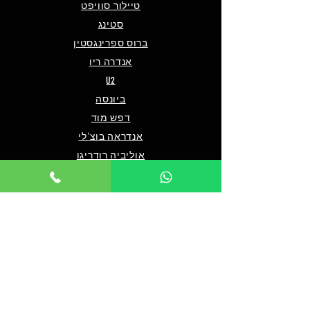
טיילור סוויפט
סטינג
ברוס ספרינגסטין
אנדרה ריו
U2
ביונסה
דפש מוד
אנדראה בוצ'לי
אוליביה רודריגו
פו פייטרס
מארון 5
שאלות ותשובות
מי אנחנו/צרו קשר
תנאים כלליים לרכישה
מדיניות פרטיות
מדיניות נגישות
© 2024 by TICKET HOUSE