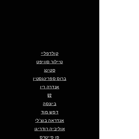
קולדפליי
טיילור סוויפט
סטינג
ברוס ספרינגסטין
אנדרה ריו
U2
ביונסה
דפש מוד
אנדראה בוצ'לי
אוליביה רודריגו
פו פייטרס