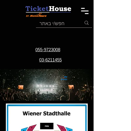
055-9723008
03-6211455
שם
האירוע
תאריך
האירוע
אתר
האירוע