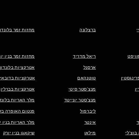
י
ברצלונה
מחזות זמר בלונדון
וויפט
ריאל מדריד
מחזות זמר בניו יו
ארסנל
אטרקציות בלונדון
רינגסטין
טוטנהאם
אטרקציות בדובאי
ו
מנצ'סטר סיטי
אטרקציות בברלין
מנצ'סטר יונייטד
מלך האריות בלונדו
ליברפול
פנטום האופרה בלו
אינטר
מלך האריות בניו י
בוצ'לי
מילאן
שיקאגו בניו יורק