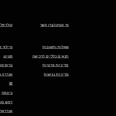
מי אנחנו/צרו קשר
קולדפלי
שאלות ותשובות
טיילור ס
תנאים כלליים לרכישה
סטינג
מדיניות פרטיות
ברוס ספ
מדיניות נגישות
אנדרה רי
U2
ביונסה
דפש מוד
אנדראה 