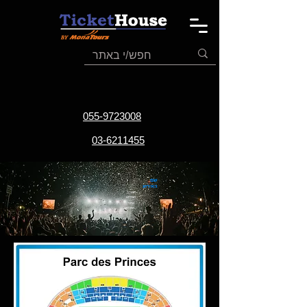
055-9723008
03-6211455
שם
האירוע
תאריך
האירוע
אתר
האירוע