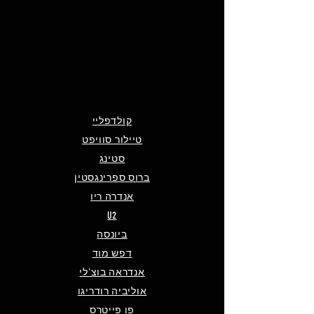
קולדפליי
טיילור סוויפט
סטינג
ברוס ספרינגסטין
אנדרה ריו
U2
ביונסה
דפש מוד
אנדראה בוצ'לי
אוליביה רודריגו
פו פייטרס