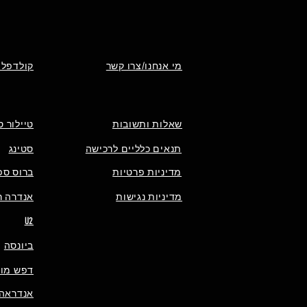
מי אנחנו/צרו קשר
קולדפלי
שאלות ותשובות
טיילור ס
תנאים כלליים לרכישה
סטינג
מדיניות פרטיות
ברוס ספ
מדיניות נגישות
אנדרה רי
U2
ביונסה
דפש מוד
אנדראה 