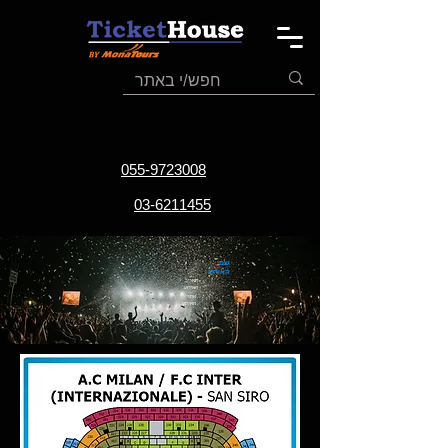
055-9723008
03-6211455
שם
האירוע
תאריך
האירוע
אתר
האירוע