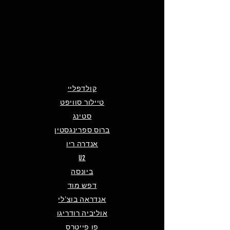
קולדפליי
טיילור סוויפט
סטינג
ברוס ספרינגסטין
אנדרה ריו
U2
ביונסה
דפש מוד
אנדראה בוצ'לי
אוליביה רודריגו
פו פייטרס