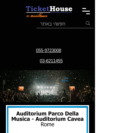
055-9723008
03-6211455
שם
האירוע
תאריך
האירוע
אתר
האירוע