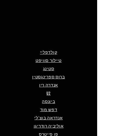
קולדפליי
טיילור סוויפט
סטינג
ברוס ספרינגסטין
אנדרה ריו
U2
ביונסה
דפש מוד
אנדראה בוצ'לי
אוליביה רודריגו
פו פייטרס