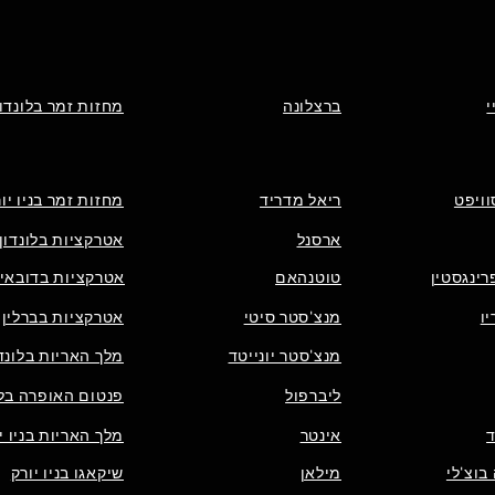
י
ברצלונה
מחזות זמר בלונדון
וויפט
ריאל מדריד
מחזות זמר בניו יו
ארסנל
אטרקציות בלונדון
רינגסטין
טוטנהאם
אטרקציות בדובאי
ו
מנצ'סטר סיטי
אטרקציות בברלין
מנצ'סטר יונייטד
מלך האריות בלונדו
ליברפול
פנטום האופרה בלו
אינטר
מלך האריות בניו י
בוצ'לי
מילאן
שיקאגו בניו יורק