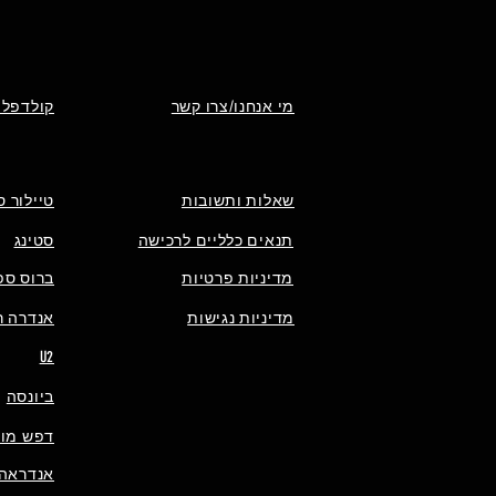
מי אנחנו/צרו קשר
קולדפלי
שאלות ותשובות
טיילור ס
תנאים כלליים לרכישה
סטינג
מדיניות פרטיות
ברוס ספ
מדיניות נגישות
אנדרה רי
U2
ביונסה
דפש מוד
אנדראה 