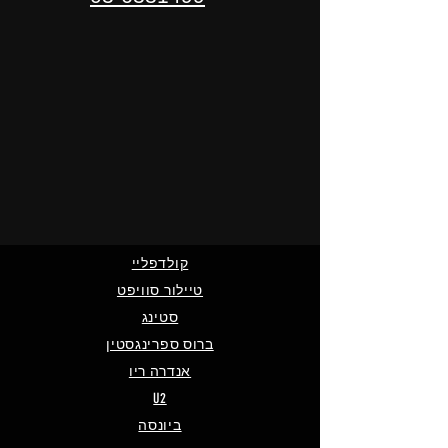
קולדפליי
טיילור סוויפט
סטינג
ברוס ספרינגסטין
אנדרה ריו
U2
ביונסה