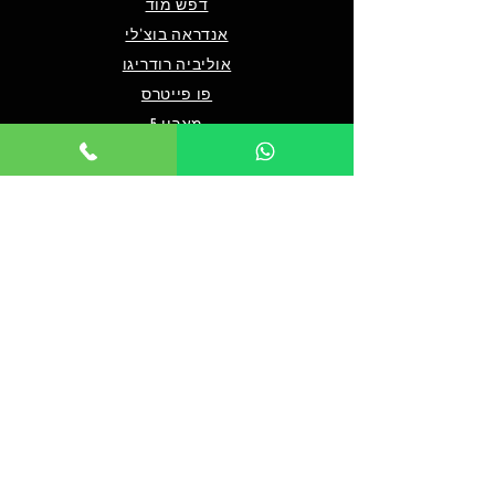
דפש מוד
אנדראה בוצ'לי
אוליביה רודריגו
פו פייטרס
מארון 5
שאלות ותשובות
מי אנחנו/צרו קשר
תנאים כלליים לרכישה
מדיניות פרטיות
מדיניות נגישות
© 2024 by TICKET HOUSE
מחזות זמר בלונדון
מחזות זמר בניו יורק
אטרקציות בלונדון
אטרקציות בדובאי
אטרקציות בברלין
מלך האריות בלונדון