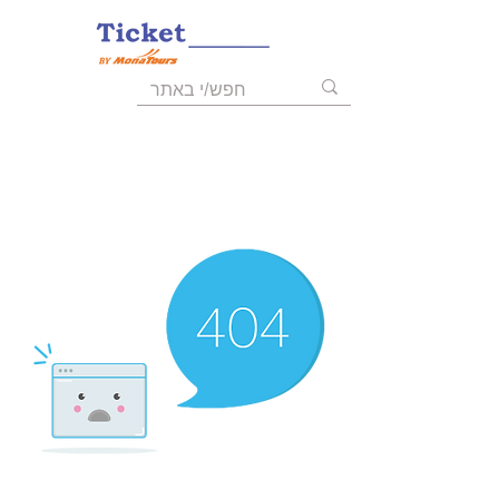
055-9723008
03-6211455