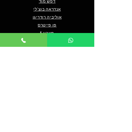
דפש מוד
אנדראה בוצ'לי
אוליביה רודריגו
פו פייטרס
מארון 5
שאלות ותשובות
מי אנחנו/צרו קשר
תנאים כלליים לרכישה
מדיניות פרטיות
מדיניות נגישות
© 2024 by TICKET HOUSE
מחזות זמר בלונדון
מחזות זמר בניו יורק
אטרקציות בלונדון
אטרקציות בדובאי
אטרקציות בברלין
מלך האריות בלונדון