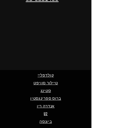
קולדפליי
טיילור סוויפט
סטינג
ברוס ספרינגסטין
אנדרה ריו
U2
ביונסה