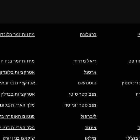
י
ברצלונה
מחזות זמר בלונדון
וויפט
ריאל מדריד
מחזות זמר בניו יו
ארסנל
אטרקציות בלונדון
רינגסטין
טוטנהאם
אטרקציות בדובאי
ו
מנצ'סטר סיטי
אטרקציות בברלין
מנצ'סטר יונייטד
מלך האריות בלונדו
ליברפול
פנטום האופרה בלו
אינטר
מלך האריות בניו י
בוצ'לי
מילאן
שיקאגו בניו יורק