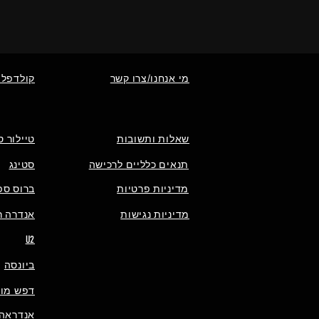
מי אנחנו/צרו קשר
קולדפלי
שאלות ותשובות
טיילור ס
תנאים כלליים לרכישה
סטינג
מדיניות פרטיות
ברוס ספ
מדיניות נגישות
אנדרה רי
U2
ביונסה
דפש מוד
אנדראה 