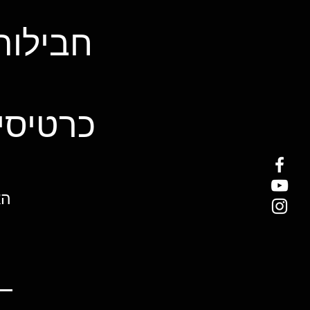
חבילות
כרטיסי
הא