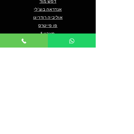
דפש מוד
אנדראה בוצ'לי
אוליביה רודריגו
פו פייטרס
מארון 5
שאלות ותשובות
מי אנחנו/צרו קשר
תנאים כלליים לרכישה
מדיניות פרטיות
מדיניות נגישות
© 2024 by TICKET HOUSE
מחזות זמר בלונדון
מחזות זמר בניו יורק
אטרקציות בלונדון
אטרקציות בדובאי
אטרקציות בברלין
מלך האריות בלונדון