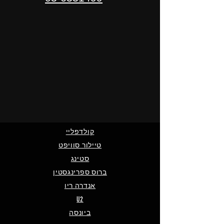
קולדפליי
טיילור סוויפט
סטינג
ברוס ספרינגסטין
אנדרה ריו
U2
ביונסה