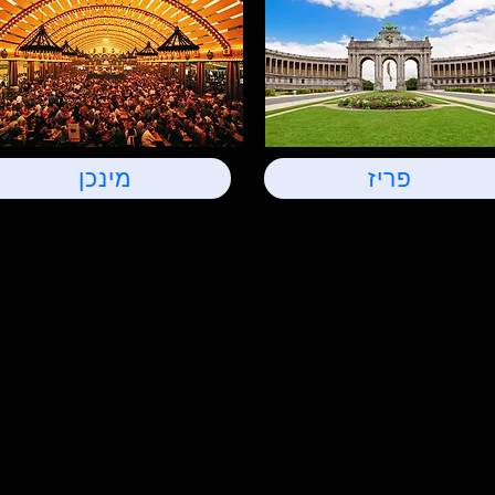
פריז
מינכן