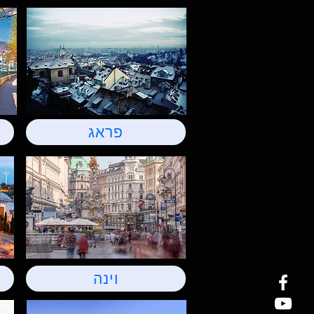
פראג
וינה