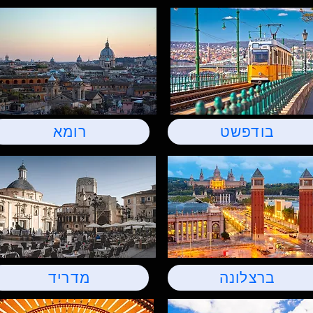
בודפשט
רומא
ברצלונה
מדריד