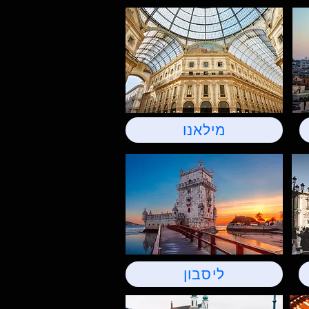
מילאנו
ליסבון