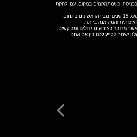
ב, בכניסה, כשמתמקמים במקום, עם להקת
אנחנו בטיקט האוס נמצאים כאן כדי לספק לכם את החוויה הזאת בדיוק. אנחנו חיים ונושמים הופעות חיות כבר מעל 15 שנים, מבין הראשונים בתחום
איכותית והמהימנה ביותר.
אשר מדובר באירועים גדולים ומבוקשים,
לנו ישמח לסייע לכם בין אם אתם