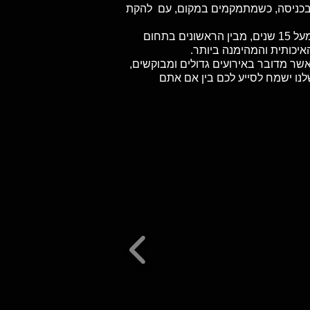
ב, בכניסה, כשמתמקמים במקום, עם להקת
אנחנו בטיקט האוס נמצאים כאן כדי לספק לכם את החוויה הזאת בדיוק. אנחנו חיים ונושמים הופעות חיות כבר מעל 15 שנים, מבין הראשונים בתחום
איכותית והמהימנה ביותר.
אשר מדובר באירועים גדולים ומבוקשים,
לנו ישמח לסייע לכם בין אם אתם