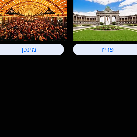
פריז
מינכן