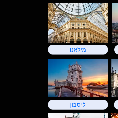
מילאנו
ליסבון