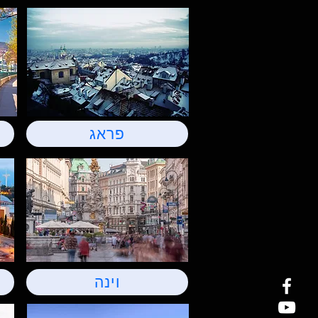
פראג
וינה