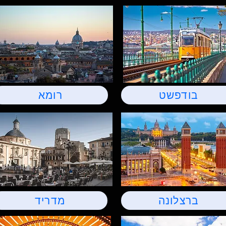
בודפשט
רומא
ברצלונה
מדריד