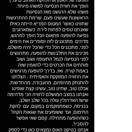
הופעה של האמן או הלהקה האהובים עליך
הופך את חווית הנסיעה למשהו מיוחד.
משהו שלא הרגשנו מאז הנסיעות
הראשונות שעשינו פעם, שרמת ההתרגשות
שחווינו כאשר המטוס המריא הייתה כאילו
שאנחנו טסים לפחות לירח. כשמארגנים
נסיעה להופעה פתאום הכל הופך למרגש,
מדהים. מתכוננים לזה וסופרים את הימים
לפני, מתכננים הכל כדי שהכל יהיה מושלם,
מכינים את התלבושת להופעה, מתרגשים
לפני הנסיעה לנמל התעופה ושוב ושוב
פותחים את הכרטיס כדי להאמין שזה
באמת קורה. ואז, בדרך להופעה מרגישים
את החוויה המזוקקת והאמיתית - הצלחנו
להתנתק מהיומיום, מהעבודה, מהחדשות.
אכלנו טוב, שתינו טוב, עשינו קצת שופינג
ואנחנו במצב המושלם לחוויה הכי מדהימה
שיש! האדרנלין עולה בכל שלב ושלב,
בכניסה, כשמתמקמים במקום, עם להקת
החימום, ועד ששומעים את שגאות הקהל
כשההופעה מתחילה. קסם שאי אפשר
להסביר.
אנחנו בטיקט האוס נמצאים כאן כדי לספק