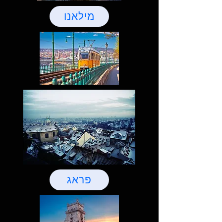
מילאנו
פראג