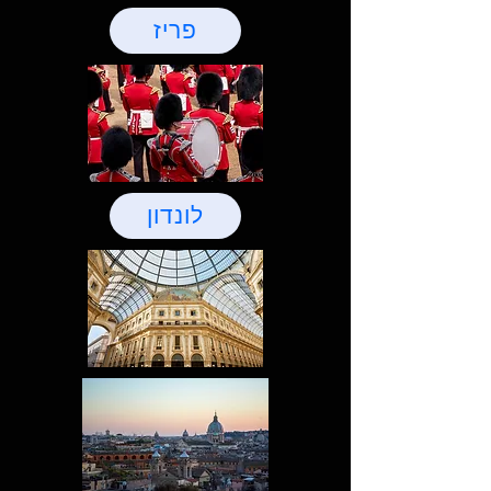
פריז
לונדון