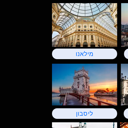
מילאנו
ליסבון