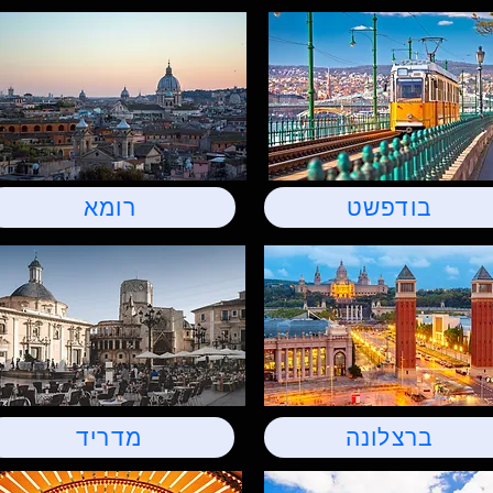
בודפשט
רומא
ברצלונה
מדריד