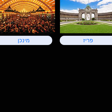
פריז
מינכן