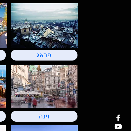
פראג
וינה