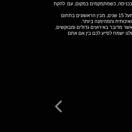
ב, בכניסה, כשמתמקמים במקום, עם להקת
אנחנו בטיקט האוס נמצאים כאן כדי לספק לכם את החוויה הזאת בדיוק. אנחנו חיים ונושמים הופעות חיות כבר מעל 15 שנים, מבין הראשונים בתחום
איכותית והמהימנה ביותר.
אשר מדובר באירועים גדולים ומבוקשים,
לנו ישמח לסייע לכם בין אם אתם