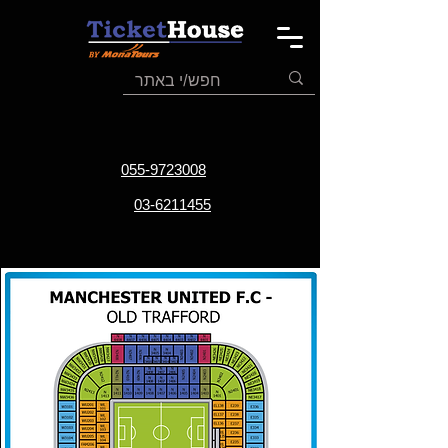
055-9723008
03-6211455