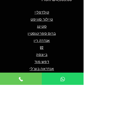
קולדפליי
טיילור סוויפט
סטינג
ברוס ספרינגסטין
אנדרה ריו
U2
ביונסה
דפש מוד
אנדראה בוצ'לי
אוליביה רודריגו
פו פייטרס
מארון 5
שאלות ותשובות
מי אנחנו/צרו קשר
תנאים כלליים לרכישה