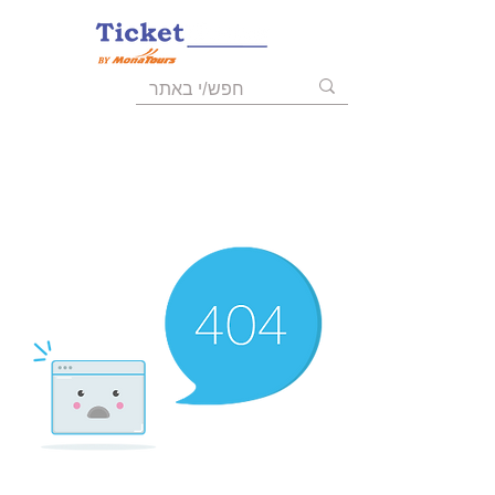
055-9723008
03-6211455