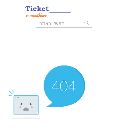
055-9723008
03-6211455