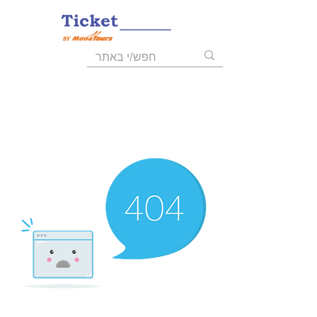
055-9723008
03-6211455