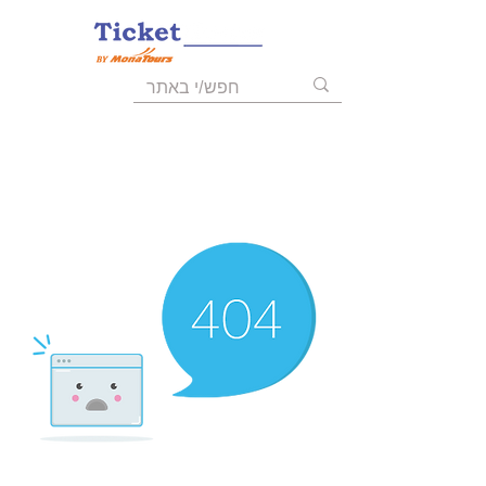
055-9723008
03-6211455