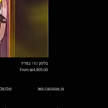
בלינק 182 בפריז
Sale Price
From
₪4,905.00
מי אנחנו/צרו קשר
קולדפלי