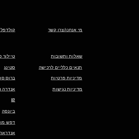
מי אנחנו/צרו קשר
קולדפלי
שאלות ותשובות
טיילור ס
תנאים כלליים לרכישה
סטינג
מדיניות פרטיות
ברוס ספ
מדיניות נגישות
אנדרה רי
U2
ביונסה
דפש מוד
אנדראה 