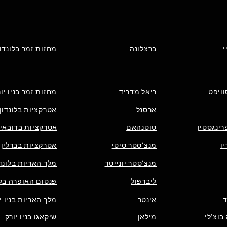
י
ברצלונה
מחזות זמר בלונדון
וויפט
ריאל מדריד
מחזות זמר בניו יו
ארסנל
אטרקציות בלונדון
רינגסטין
טוטנהאם
אטרקציות בדובאי
ו
מנצ'סטר סיטי
אטרקציות בברלין
מנצ'סטר יונייטד
מלך האריות בלונדו
ליברפול
פנטום האופרה בלו
אינטר
מלך האריות בניו י
בוצ'לי
מילאן
שיקאגו בניו יורק