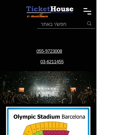
055-9723008
03-6211455
שם
האירוע
תאריך
האירוע
אתר
האירוע