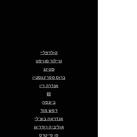
קולדפליי
טיילור סוויפט
סטינג
ברוס ספרינגסטין
אנדרה ריו
U2
ביונסה
דפש מוד
אנדראה בוצ'לי
אוליביה רודריגו
פו פייטרס