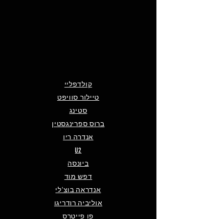
קולדפליי
טיילור סוויפט
סטינג
ברוס ספרינגסטין
אנדרה ריו
U2
ביונסה
דפש מוד
אנדראה בוצ'לי
אוליביה רודריגו
פו פייטרס