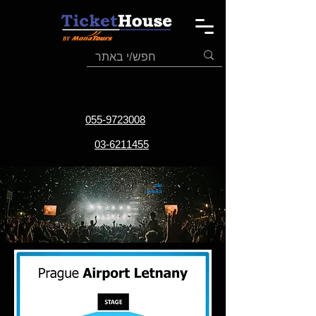
055-9723008
03-6211455
שם
האירוע
תאריך
האירוע
אתר
האירוע