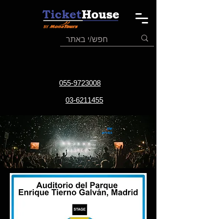
055-9723008
03-6211455
שם
האירוע
תאריך
האירוע
אתר
האירוע