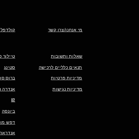
מי אנחנו/צרו קשר
קולדפלי
שאלות ותשובות
טיילור ס
תנאים כלליים לרכישה
סטינג
מדיניות פרטיות
ברוס ספ
מדיניות נגישות
אנדרה רי
U2
ביונסה
דפש מוד
אנדראה 