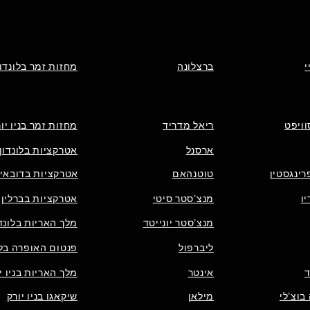
י
ברצלונה
מחזות זמר בלונדון
וויפט
ריאל מדריד
מחזות זמר בניו יו
ארסנל
אטרקציות בלונדון
רינגסטין
טוטנהאם
אטרקציות בדובאי
ו
מנצ'סטר סיטי
אטרקציות בברלין
מנצ'סטר יונייטד
מלך האריות בלונדו
ליברפול
פנטום האופרה בלו
אינטר
מלך האריות בניו י
בוצ'לי
מילאן
שיקאגו בניו יורק