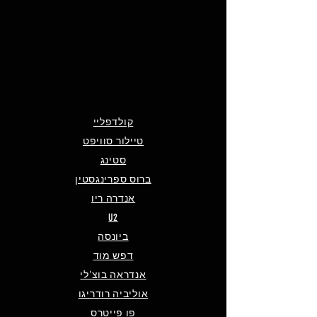
קולדפליי
טיילור סוויפט
סטינג
ברוס ספרינגסטין
אנדרה ריו
U2
ביונסה
דפש מוד
אנדראה בוצ'לי
אוליביה רודריגו
פו פייטרס