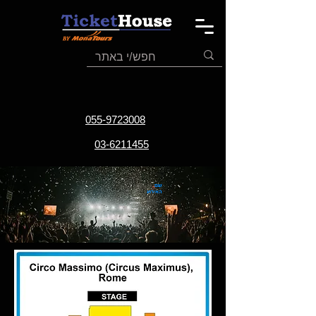
055-9723008
03-6211455
שם
האירוע
תאריך
האירוע
אתר
האירוע