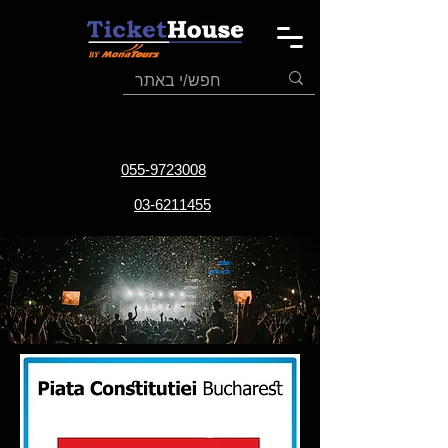
055-9723008
03-6211455
שם
האירוע
תאריך
האירוע
אתר
האירוע