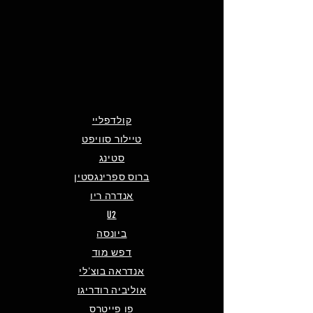
קולדפליי
טיילור סוויפט
סטינג
ברוס ספרינגסטין
אנדרה ריו
U2
ביונסה
דפש מוד
אנדראה בוצ'לי
אוליביה רודריגו
פו פייטרס