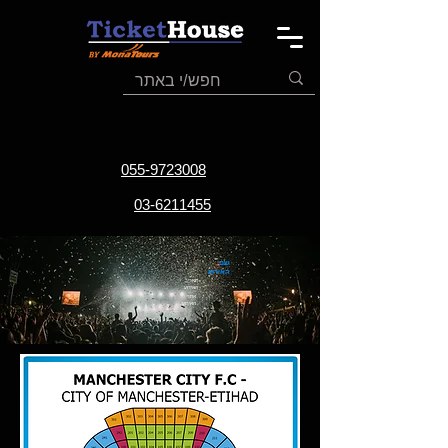
055-9723008
03-6211455
שם
האירוע
תאריך
האירוע
אתר
האירוע