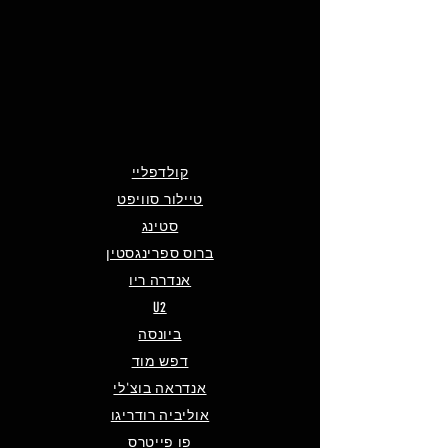
קולדפליי
טיילור סוויפט
סטינג
ברוס ספרינגסטין
אנדרה ריו
U2
ביונסה
דפש מוד
אנדראה בוצ'לי
אוליביה רודריגו
פו פייטרס