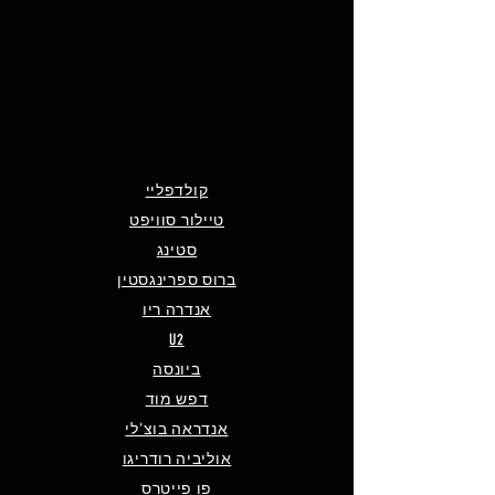
קולדפליי
טיילור סוויפט
סטינג
ברוס ספרינגסטין
אנדרה ריו
U2
ביונסה
דפש מוד
אנדראה בוצ'לי
אוליביה רודריגו
פו פייטרס