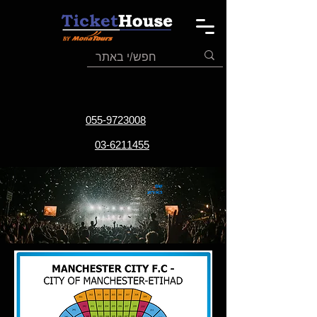
055-9723008
03-6211455
שם
האירוע
תאריך
האירוע
אתר
האירוע