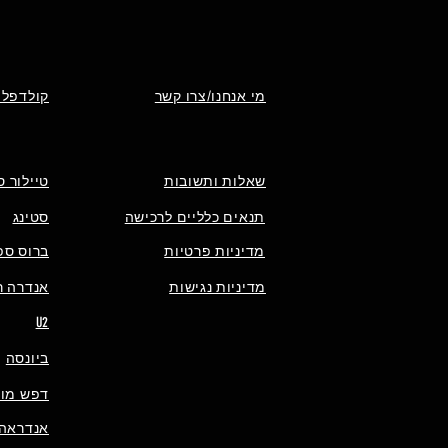
מי אנחנו/צרו קשר
קולדפלי
שאלות ותשובות
טיילור ס
תנאים כלליים לרכישה
סטינג
מדיניות פרטיות
ברוס ספ
מדיניות נגישות
אנדרה רי
U2
ביונסה
דפש מוד
אנדראה 