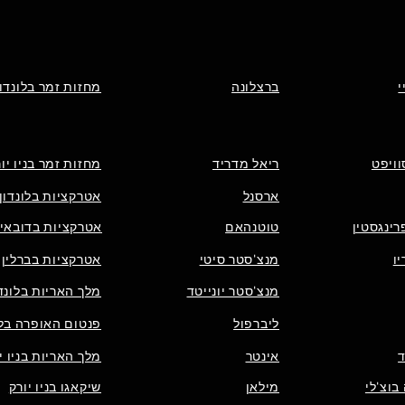
י
ברצלונה
מחזות זמר בלונדון
וויפט
ריאל מדריד
מחזות זמר בניו יו
ארסנל
אטרקציות בלונדון
רינגסטין
טוטנהאם
אטרקציות בדובאי
ו
מנצ'סטר סיטי
אטרקציות בברלין
מנצ'סטר יונייטד
מלך האריות בלונדו
ליברפול
פנטום האופרה בלו
אינטר
מלך האריות בניו י
בוצ'לי
מילאן
שיקאגו בניו יורק