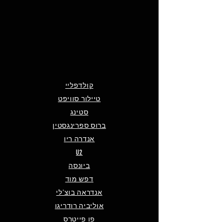
קולדפליי
טיילור סוויפט
סטינג
ברוס ספרינגסטין
אנדרה ריו
U2
ביונסה
דפש מוד
אנדראה בוצ'לי
אוליביה רודריגו
פו פייטרס