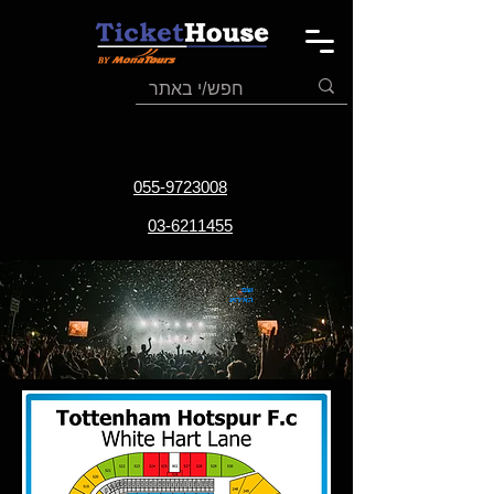
055-9723008
03-6211455
שם
האירוע
תאריך
האירוע
אתר
האירוע