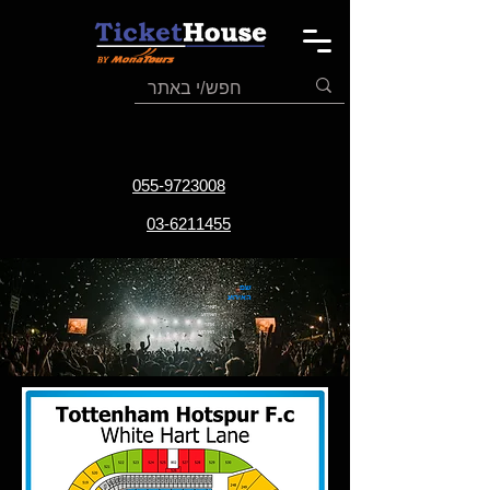
055-9723008
03-6211455
שם
האירוע
תאריך
האירוע
אתר
האירוע