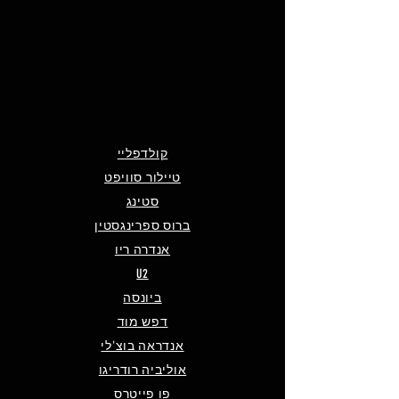
קולדפליי
טיילור סוויפט
סטינג
ברוס ספרינגסטין
אנדרה ריו
U2
ביונסה
דפש מוד
אנדראה בוצ'לי
אוליביה רודריגו
פו פייטרס