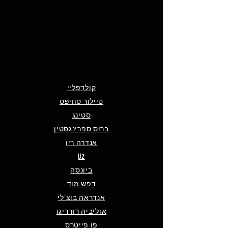
קולדפליי
טיילור סוויפט
סטינג
ברוס ספרינגסטין
אנדרה ריו
U2
ביונסה
דפש מוד
אנדראה בוצ'לי
אוליביה רודריגו
פו פייטרס