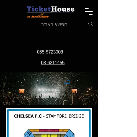
055-9723008
03-6211455
שם
האירוע
תאריך
האירוע
אתר
האירוע