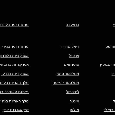
י
ברצלונה
מחזות זמר בלונדון
וויפט
ריאל מדריד
מחזות זמר בניו יו
ארסנל
אטרקציות בלונדון
רינגסטין
טוטנהאם
אטרקציות בדובאי
ו
מנצ'סטר סיטי
אטרקציות בברלין
מנצ'סטר יונייטד
מלך האריות בלונדו
ליברפול
פנטום האופרה בלו
אינטר
מלך האריות בניו י
בוצ'לי
מילאן
שיקאגו בניו יורק