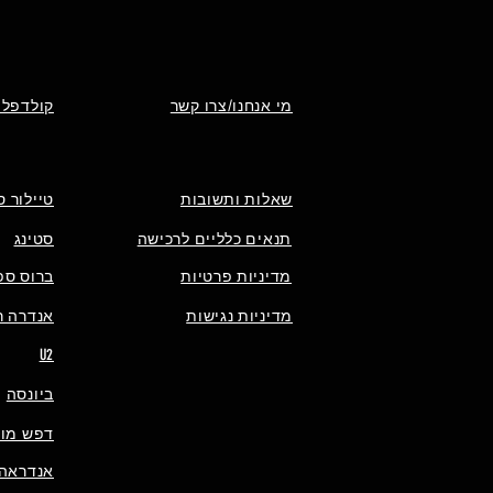
מי אנחנו/צרו קשר
קולדפלי
שאלות ותשובות
טיילור ס
תנאים כלליים לרכישה
סטינג
מדיניות פרטיות
ברוס ספ
מדיניות נגישות
אנדרה רי
U2
ביונסה
דפש מוד
אנדראה 