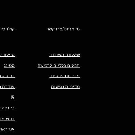
מי אנחנו/צרו קשר
קולדפלי
שאלות ותשובות
טיילור ס
תנאים כלליים לרכישה
סטינג
מדיניות פרטיות
ברוס ספ
מדיניות נגישות
אנדרה רי
U2
ביונסה
דפש מוד
אנדראה 