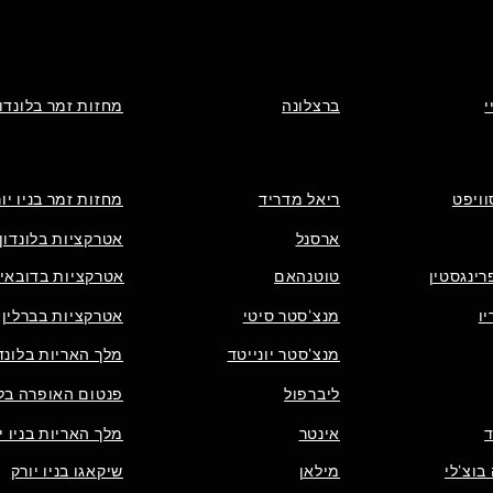
י
ברצלונה
מחזות זמר בלונדון
וויפט
ריאל מדריד
מחזות זמר בניו יו
ארסנל
אטרקציות בלונדון
רינגסטין
טוטנהאם
אטרקציות בדובאי
ו
מנצ'סטר סיטי
אטרקציות בברלין
מנצ'סטר יונייטד
מלך האריות בלונדו
ליברפול
פנטום האופרה בלו
אינטר
מלך האריות בניו י
בוצ'לי
מילאן
שיקאגו בניו יורק