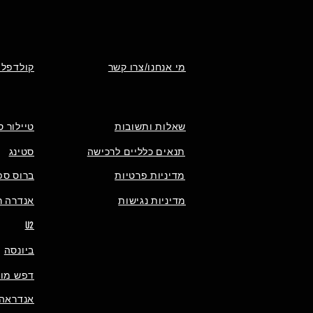
מי אנחנו/צרו קשר
קולדפלי
שאלות ותשובות
טיילור ס
תנאים כלליים לרכישה
סטינג
מדיניות פרטיות
ברוס ספ
מדיניות נגישות
אנדרה רי
U2
ביונסה
דפש מוד
אנדראה 