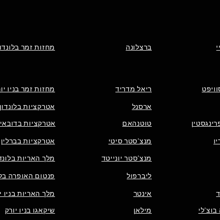
י
ברצלונה
מחזות זמר בלונדון
וויפט
ריאל מדריד
מחזות זמר בניו יו
ארסנל
אטרקציות בלונדון
רינגסטין
טוטנהאם
אטרקציות בדובאי
ו
מנצ'סטר סיטי
אטרקציות בברלין
מנצ'סטר יונייטד
מלך האריות בלונדו
ליברפול
פנטום האופרה בלו
אינטר
מלך האריות בניו י
בוצ'לי
מילאן
שיקאגו בניו יורק