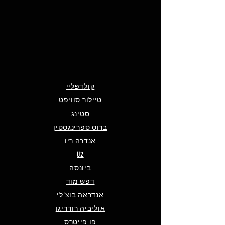
קולדפליי
טיילור סוויפט
סטינג
ברוס ספרינגסטין
אנדרה ריו
U2
ביונסה
דפש מוד
אנדראה בוצ'לי
אוליביה רודריגו
פו פייטרס