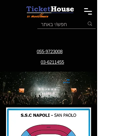
055-9723008
03-6211455
שם
האירוע
תאריך
האירוע
אתר
האירוע