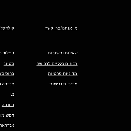
מי אנחנו/צרו קשר
קולדפלי
שאלות ותשובות
טיילור ס
תנאים כלליים לרכישה
סטינג
מדיניות פרטיות
ברוס ספ
מדיניות נגישות
אנדרה רי
U2
ביונסה
דפש מוד
אנדראה 