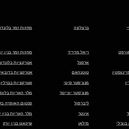
י
ברצלונה
מחזות זמר בלונדון
וויפט
ריאל מדריד
מחזות זמר בניו יו
ארסנל
אטרקציות בלונדון
רינגסטין
טוטנהאם
אטרקציות בדובאי
ו
מנצ'סטר סיטי
אטרקציות בברלין
מנצ'סטר יונייטד
מלך האריות בלונדו
ליברפול
פנטום האופרה בלו
אינטר
מלך האריות בניו י
בוצ'לי
מילאן
שיקאגו בניו יורק