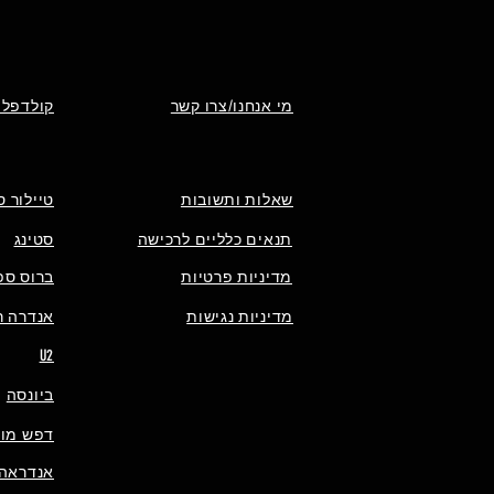
מי אנחנו/צרו קשר
קולדפלי
שאלות ותשובות
טיילור ס
תנאים כלליים לרכישה
סטינג
מדיניות פרטיות
ברוס ספ
מדיניות נגישות
אנדרה רי
U2
ביונסה
דפש מוד
אנדראה 