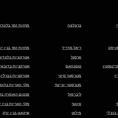
י
ברצלונה
מחזות זמר בלונדון
וויפט
ריאל מדריד
מחזות זמר בניו יו
ארסנל
אטרקציות בלונדון
רינגסטין
טוטנהאם
אטרקציות בדובאי
ו
מנצ'סטר סיטי
אטרקציות בברלין
מנצ'סטר יונייטד
מלך האריות בלונדו
ליברפול
פנטום האופרה בלו
אינטר
מלך האריות בניו י
בוצ'לי
מילאן
שיקאגו בניו יורק