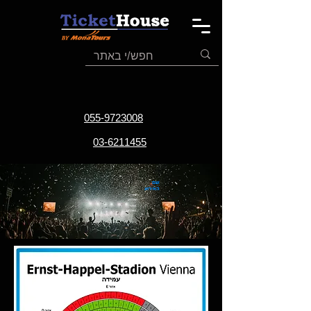
055-9723008
03-6211455
שם
האירוע
תאריך
האירוע
אתר
האירוע