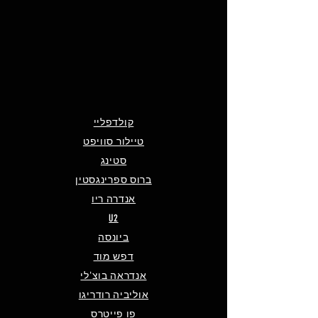
קולדפליי
טיילור סוויפט
סטינג
ברוס ספרינגסטין
אנדרה ריו
U2
ביונסה
דפש מוד
אנדראה בוצ'לי
אוליביה רודריגו
פו פייטרס