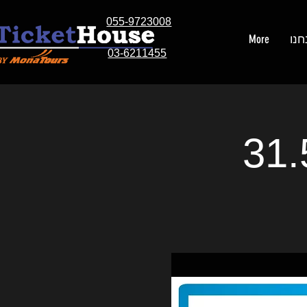
055-9723008
חנו
More
03-6211455