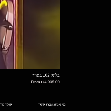
בלינק 182 בפריז
Sale Price
From
₪4,905.00
מי אנחנו/צרו קשר
קולדפלי