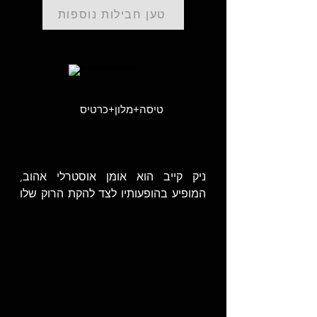
טען חבילות נוספות
טיסה+מלון+כרטיס